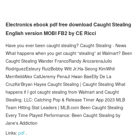
Electronics ebook pdf free download Caught Stealing
English version MOBI FB2 by CE Ricci
Have you ever been caught stealing? Caught Stealing - News
What happens when you get caught “stealing” at Walmart? Been
Caught Stealing Wander FrancoRandy ArozarenaJulio
RodriguezEsteury RuizBobby Witt Jr.Ha-Seong KimWhit
MerrifieldAlex CallJeremy PenaJi Hwan BaeElly De La
CruzKe'Bryan Hayes Caught Stealing | Caught Stealing What
happens if I got caught stealing from Walmart and Caught
Stealing, LLC: Catching Pop & Release Timer App 2023 MLB
Team Hitting Stat Leaders | MLB.com Been Caught Stealing
Every Time Played Performance: Been Caught Stealing by
Jane's Addiction
Links:
pdf
.