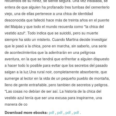
recuerdos de su niñez, se siente segura. Una vez instalada, se
entera de que alguien ha profanado tres tumbas del cementerio
viejo, una de ellas pertenece a una chica de identidad
desconocida que falleció hace más de treinta años en el puente
del Malpàs y que todo el mundo recuerda como "la chica del
vestido azul". Todo indica que se suicidó, pero su muerte
siempre ha sido un misterio. Cuando Martina decide investigar
que le pasó a la chica, pone en marcha, sin saberlo, una serie
de acontecimientos que la adentrarán en una peligrosa
aventura, en la que se tendrá que enfrentar a alguien dispuesto
a hacer todo lo posible para evitar que los secretos del pasado
salgan a la luz.Una rural noir, completamente absorbente, que
sumerge al lector en la vida de un pequeño pueblo de montaña,
lleno de gente entrañable, pero tambien de secretos y peligros.
"Las cosas no debían de ser así. La historia de la chica del
vestido azul tenía que ser una excusa para inspirarme, una
manera de co
Download more ebooks:
pdf
,
pdf
,
pdf
,
pdf
.